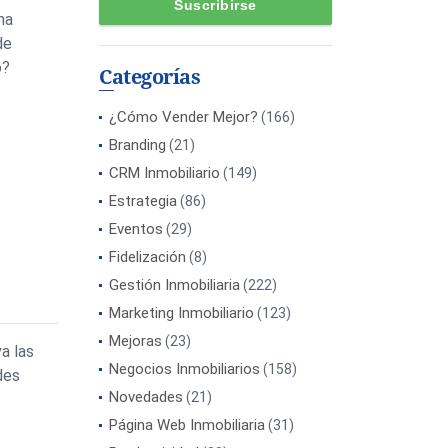
na
de
o?
Categorías
¿Cómo Vender Mejor?
(166)
Branding
(21)
CRM Inmobiliario
(149)
Estrategia
(86)
Eventos
(29)
Fidelización
(8)
Gestión Inmobiliaria
(222)
Marketing Inmobiliario
(123)
Mejoras
(23)
a las
Negocios Inmobiliarios
(158)
des
Novedades
(21)
Página Web Inmobiliaria
(31)