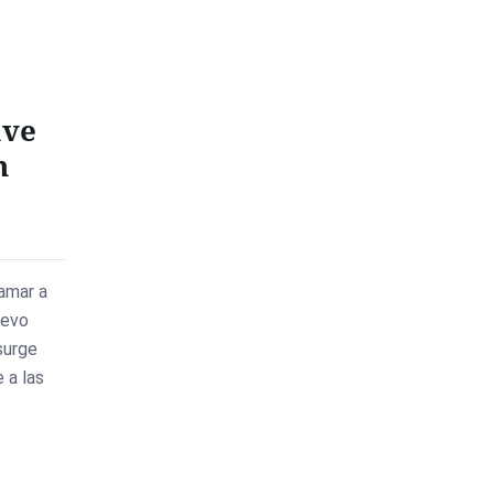
ave
n
amar a
uevo
surge
 a las