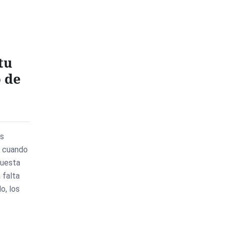
tu
 de
os
o cuando
puesta
 falta
o, los