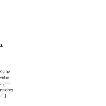
n
? Como
vidad:
o, ¿esa
e muchas
d […]