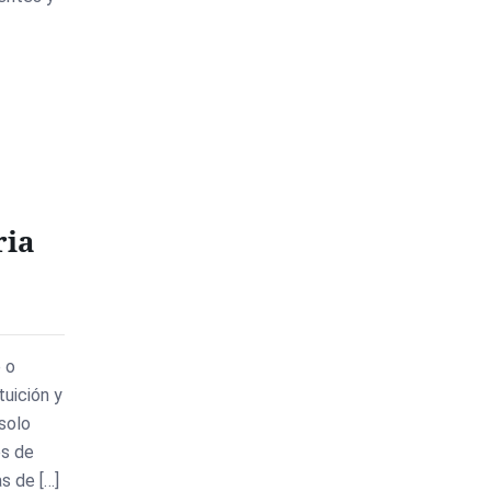
ria
e o
tuición y
 solo
es de
s de […]