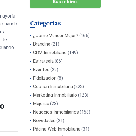
 mayoría
Categorías
rá cuando
uta
¿Cómo Vender Mejor?
(166)
s de
Branding
(21)
 cuando
CRM Inmobiliario
(149)
Estrategia
(86)
Eventos
(29)
Fidelización
(8)
Gestión Inmobiliaria
(222)
Marketing Inmobiliario
(123)
mo
Mejoras
(23)
Negocios Inmobiliarios
(158)
Novedades
(21)
Página Web Inmobiliaria
(31)