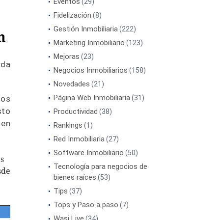
Eventos
(29)
Fidelización
(8)
Gestión Inmobiliaria
(222)
n
Marketing Inmobiliario
(123)
Mejoras
(23)
rda
Negocios Inmobiliarios
(158)
Novedades
(21)
Página Web Inmobiliaria
los
(31)
sto
Productividad
(38)
 en
Rankings
(1)
Red Inmobiliaria
(27)
Software Inmobiliario
(50)
es
Tecnología para negocios de
sde
bienes raíces
(53)
Tips
(37)
Tops y Paso a paso
(7)
Wasi Live
(34)