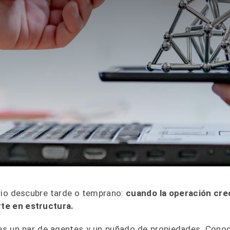
rio descubre tarde o temprano:
cuando la operación cre
rte en estructura.
enes un par de agentes y un puñado de propiedades. Cono