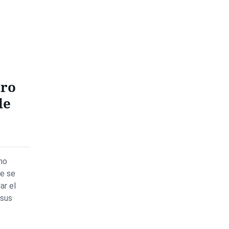
ero
de
no
ue se
ar el
 sus