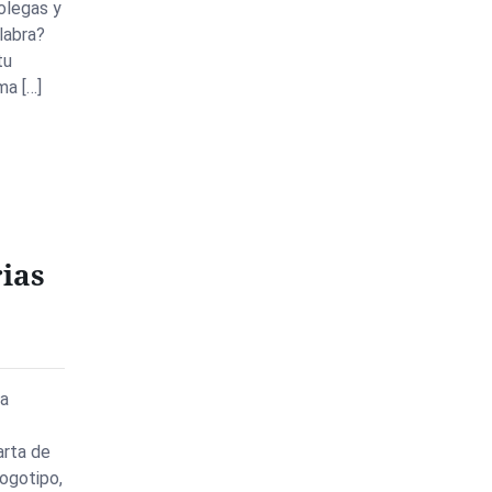
olegas y
labra?
tu
ma […]
rias
ra
arta de
logotipo,