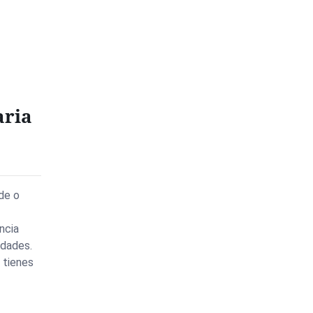
aria
de o
encia
edades.
 tienes