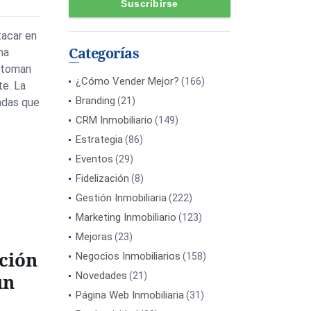
tacar en
Categorías
ha
y toman
¿Cómo Vender Mejor?
(166)
te. La
Branding
(21)
radas que
CRM Inmobiliario
(149)
Estrategia
(86)
Eventos
(29)
Fidelización
(8)
Gestión Inmobiliaria
(222)
Marketing Inmobiliario
(123)
Mejoras
(23)
ción
Negocios Inmobiliarios
(158)
ún
Novedades
(21)
Página Web Inmobiliaria
(31)