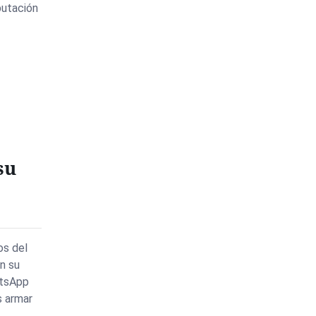
putación
su
os del
en su
atsApp
s armar