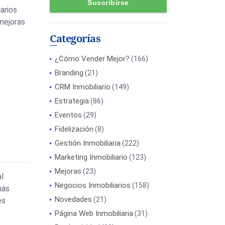
iarios
 mejoras
Categorías
¿Cómo Vender Mejor?
(166)
Branding
(21)
CRM Inmobiliario
(149)
Estrategia
(86)
Eventos
(29)
Fidelización
(8)
Gestión Inmobiliaria
(222)
Marketing Inmobiliario
(123)
Mejoras
(23)
al
Negocios Inmobiliarios
(158)
más
Novedades
(21)
es
Página Web Inmobiliaria
(31)