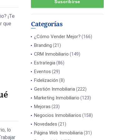
io? ¡Te
Categorías
r que
¿Cómo Vender Mejor?
(166)
Branding
(21)
CRM Inmobiliario
(149)
Estrategia
(86)
Eventos
(29)
Fidelización
(8)
Gestión Inmobiliaria
(222)
ué
Marketing Inmobiliario
(123)
Mejoras
(23)
Negocios Inmobiliarios
(158)
Novedades
(21)
o, lo
Página Web Inmobiliaria
(31)
rabajar