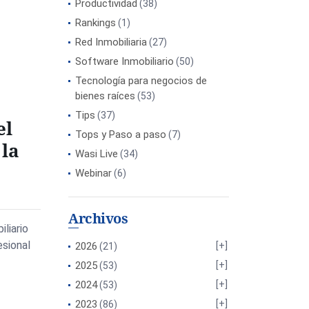
Productividad
(38)
Rankings
(1)
Red Inmobiliaria
(27)
Software Inmobiliario
(50)
Tecnología para negocios de
bienes raíces
(53)
Tips
(37)
el
Tops y Paso a paso
(7)
 la
Wasi Live
(34)
Webinar
(6)
Archivos
liario
esional
2026
(21)
2025
(53)
2024
(53)
2023
(86)