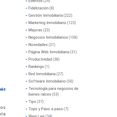
Eventos
(29)
Fidelización
(8)
Gestión Inmobiliaria
(222)
Marketing Inmobiliario
(123)
Mejoras
(23)
Negocios Inmobiliarios
(158)
Novedades
(21)
Página Web Inmobiliaria
(31)
Productividad
(38)
Rankings
(1)
Red Inmobiliaria
(27)
Software Inmobiliario
(50)
Tecnología para negocios de
más
bienes raíces
(53)
Tips
(37)
ros
Tops y Paso a paso
(7)
sta
Wasi Live
(34)