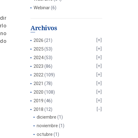
Webinar
(6)
dir
rlo
Archivos
 no
2026
ado
(21)
2025
(53)
2024
(53)
2023
(86)
2022
(109)
2021
(78)
2020
(108)
2019
(46)
2018
(12)
diciembre
(1)
noviembre
(1)
octubre
(1)