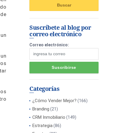
ndo
 de
Suscríbete al blog por
correo electrónico
 un
Correo electrónico:
 un
vos
tar
Categorías
nos
tro
¿Cómo Vender Mejor?
(166)
Branding
(21)
CRM Inmobiliario
(149)
Estrategia
(86)