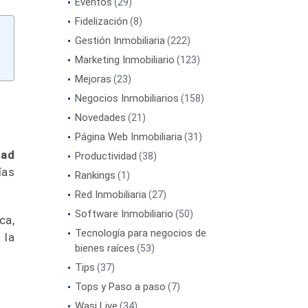
Eventos
(29)
Fidelización
(8)
Gestión Inmobiliaria
(222)
Marketing Inmobiliario
(123)
Mejoras
(23)
Negocios Inmobiliarios
(158)
Novedades
(21)
Página Web Inmobiliaria
(31)
dad
Productividad
(38)
ías
Rankings
(1)
Red Inmobiliaria
(27)
Software Inmobiliario
(50)
ca,
Tecnología para negocios de
 la
bienes raíces
(53)
Tips
(37)
Tops y Paso a paso
(7)
Wasi Live
(34)