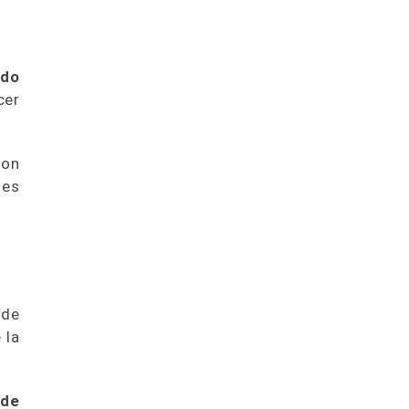
ado
cer
son
 es
 de
 la
 de