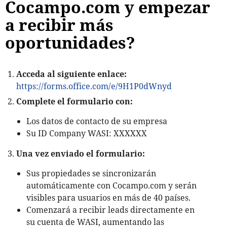
Cocampo.com y empezar
a recibir m
á
s
oportunidades?
Acceda al siguiente enlace:
https://forms.office.com/e/9H1P0dWnyd
Complete el formulario con:
Los datos de contacto de su empresa
Su ID Company WASI: XXXXXX
Una vez enviado el formulario:
Sus propiedades se sincronizar
á
n
autom
á
ticamente con Cocampo.com y ser
á
n
visibles para usuarios en m
á
s de 40 pa
í
ses.
Comenzar
á
a recibir leads directamente en
su cuenta de WASI, aumentando las