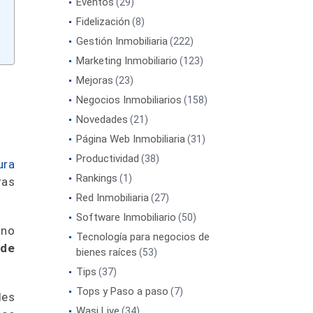
Eventos
(29)
Fidelización
(8)
Gestión Inmobiliaria
(222)
Marketing Inmobiliario
(123)
Mejoras
(23)
Negocios Inmobiliarios
(158)
Novedades
(21)
Página Web Inmobiliaria
(31)
Productividad
(38)
ura
Rankings
(1)
ras
Red Inmobiliaria
(27)
Software Inmobiliario
(50)
 no
Tecnología para negocios de
 de
bienes raíces
(53)
Tips
(37)
Tops y Paso a paso
(7)
des
Wasi Live
(34)