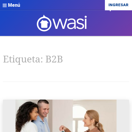
Menú
INGRESAR
Etiqueta:
B2B