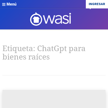
Menú
INGRESAR
Etiqueta:
ChatGpt para
bienes raíces