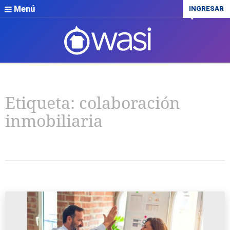
Menú
INGRESAR
Etiqueta:
colaboración
inmobiliaria