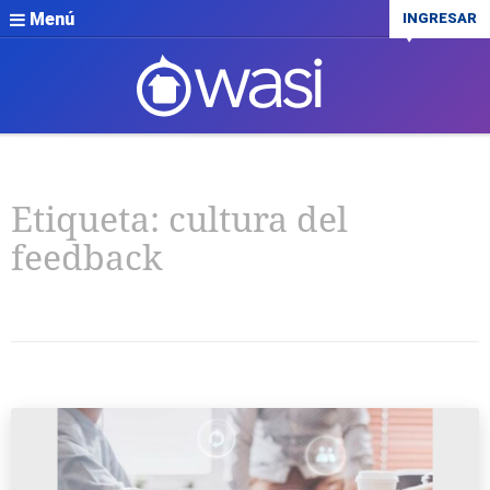
Menú
INGRESAR
Etiqueta:
cultura del
feedback