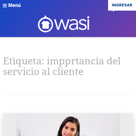
Menú
INGRESAR
Etiqueta:
impprtancia del
servicio al cliente