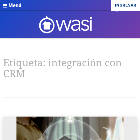
Menú
INGRESAR
Etiqueta:
integración con
CRM