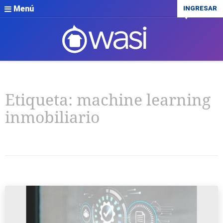
Menú
INGRESAR
Etiqueta:
machine learning
inmobiliario