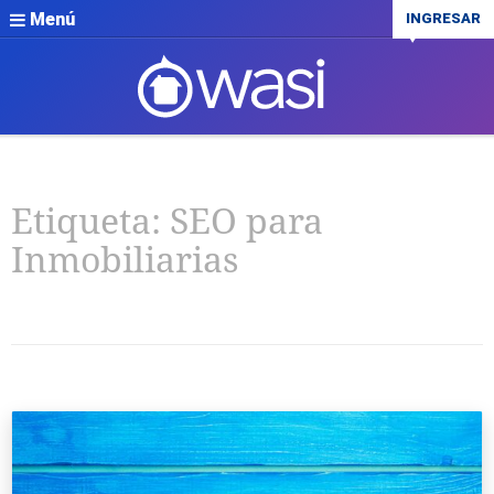
Menú
INGRESAR
Etiqueta:
SEO para
Inmobiliarias