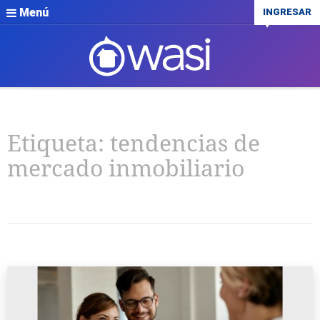
Menú
INGRESAR
Etiqueta:
tendencias de
mercado inmobiliario