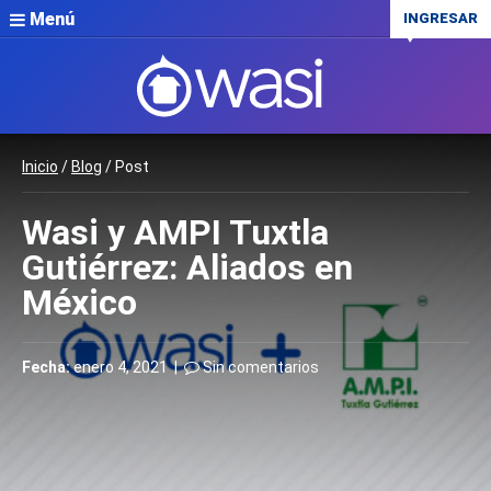
Menú
INGRESAR
Inicio
/
Blog
/ Post
Wasi y AMPI Tuxtla
Gutiérrez: Aliados en
México
Fecha:
enero 4, 2021 |
Sin comentarios