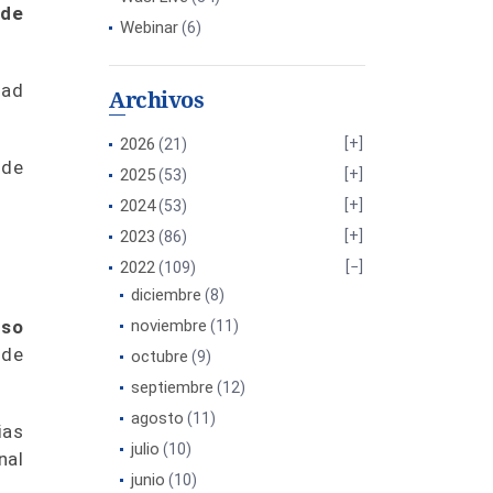
 de
Webinar
(6)
dad
Archivos
2026
(21)
 de
2025
(53)
2024
(53)
2023
(86)
2022
(109)
diciembre
(8)
uso
noviembre
(11)
 de
octubre
(9)
septiembre
(12)
agosto
(11)
ias
julio
(10)
nal
junio
(10)