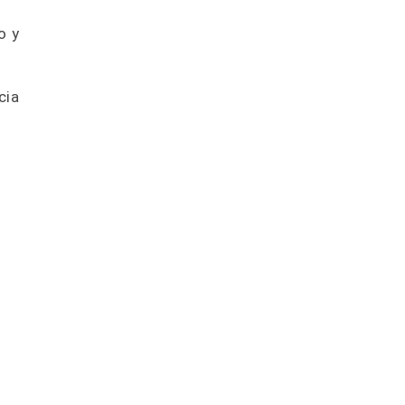
o y
cia