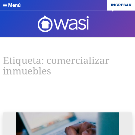
Menú
INGRESAR
Etiqueta:
comercializar
inmuebles