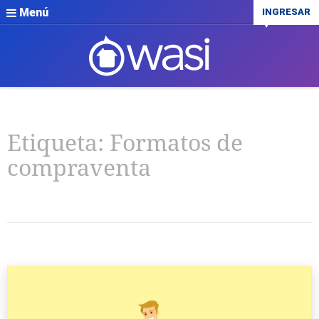
Menú
INGRESAR
Etiqueta:
Formatos de
compraventa