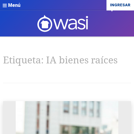
Menú
INGRESAR
Etiqueta:
IA bienes raíces