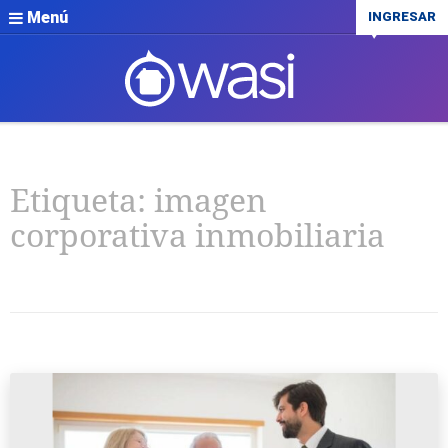
Menú
INGRESAR
Etiqueta:
imagen
corporativa inmobiliaria