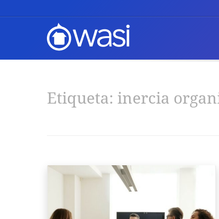
Etiqueta:
inercia organ