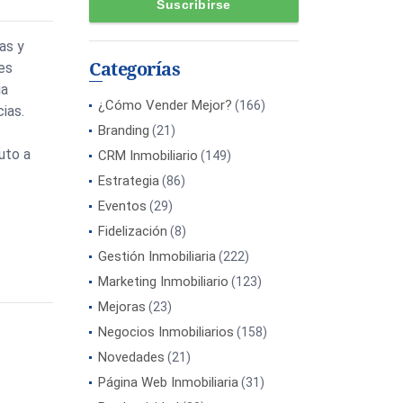
as y
Categorías
 es
ia
¿Cómo Vender Mejor?
(166)
ias.
Branding
(21)
uto a
CRM Inmobiliario
(149)
Estrategia
(86)
Eventos
(29)
Fidelización
(8)
Gestión Inmobiliaria
(222)
Marketing Inmobiliario
(123)
Mejoras
(23)
Negocios Inmobiliarios
(158)
Novedades
(21)
Página Web Inmobiliaria
(31)