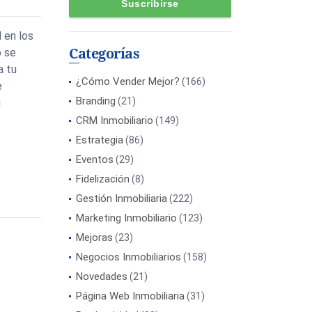
l en los
Categorías
b se
a tu
¿Cómo Vender Mejor?
(166)
e
Branding
(21)
u
CRM Inmobiliario
(149)
Estrategia
(86)
Eventos
(29)
Fidelización
(8)
Gestión Inmobiliaria
(222)
Marketing Inmobiliario
(123)
Mejoras
(23)
Negocios Inmobiliarios
(158)
Novedades
(21)
Página Web Inmobiliaria
(31)