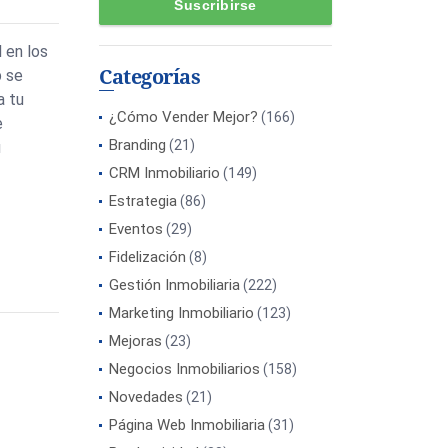
l en los
Categorías
b se
a tu
¿Cómo Vender Mejor?
(166)
e
Branding
(21)
u
CRM Inmobiliario
(149)
Estrategia
(86)
Eventos
(29)
Fidelización
(8)
Gestión Inmobiliaria
(222)
Marketing Inmobiliario
(123)
Mejoras
(23)
Negocios Inmobiliarios
(158)
Novedades
(21)
Página Web Inmobiliaria
(31)