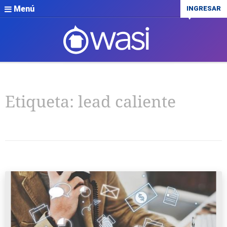
Menú
INGRESAR
Etiqueta:
lead caliente