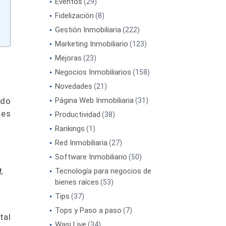
Eventos
(29)
Fidelización
(8)
Gestión Inmobiliaria
(222)
Marketing Inmobiliario
(123)
Mejoras
(23)
Negocios Inmobiliarios
(158)
Novedades
(21)
ndo
Página Web Inmobiliaria
(31)
 es
Productividad
(38)
Rankings
(1)
Red Inmobiliaria
(27)
Software Inmobiliario
(50)
.
Tecnología para negocios de
bienes raíces
(53)
Tips
(37)
Tops y Paso a paso
(7)
tal
Wasi Live
(34)