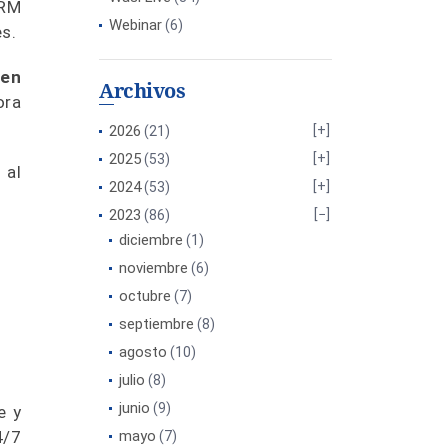
CRM
Webinar
(6)
es.
 en
Archivos
ora
2026
(21)
2025
(53)
 al
2024
(53)
2023
(86)
diciembre
(1)
noviembre
(6)
octubre
(7)
septiembre
(8)
agosto
(10)
julio
(8)
junio
(9)
e y
4/7
mayo
(7)