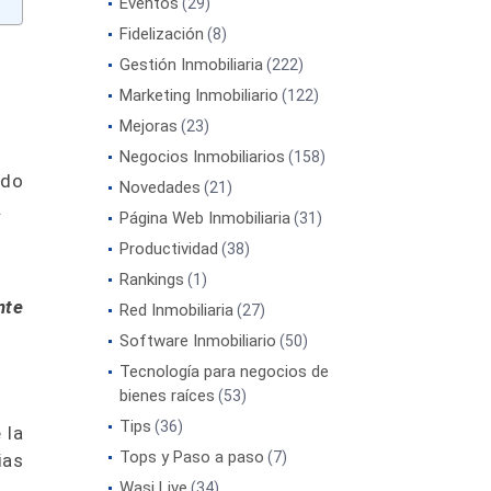
Eventos
(29)
Fidelización
(8)
Gestión Inmobiliaria
(222)
Marketing Inmobiliario
(122)
Mejoras
(23)
Negocios Inmobiliarios
(158)
ndo
Novedades
(21)
.
Página Web Inmobiliaria
(31)
Productividad
(38)
Rankings
(1)
nte
Red Inmobiliaria
(27)
Software Inmobiliario
(50)
Tecnología para negocios de
bienes raíces
(53)
Tips
(36)
 la
Tops y Paso a paso
(7)
ias
Wasi Live
(34)