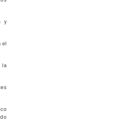
s y
 el
 la
ces
ico
ado