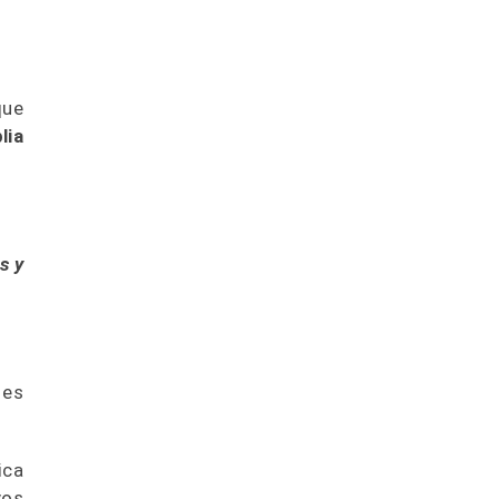
que
lia
s y
 es
ica
vos