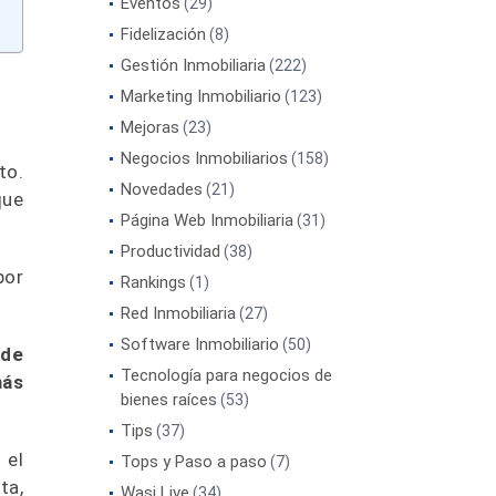
Eventos
(29)
Fidelización
(8)
Gestión Inmobiliaria
(222)
Marketing Inmobiliario
(123)
Mejoras
(23)
Negocios Inmobiliarios
(158)
to.
Novedades
(21)
que
Página Web Inmobiliaria
(31)
Productividad
(38)
por
Rankings
(1)
Red Inmobiliaria
(27)
Software Inmobiliario
(50)
 de
Tecnología para negocios de
más
bienes raíces
(53)
Tips
(37)
 el
Tops y Paso a paso
(7)
ta,
Wasi Live
(34)