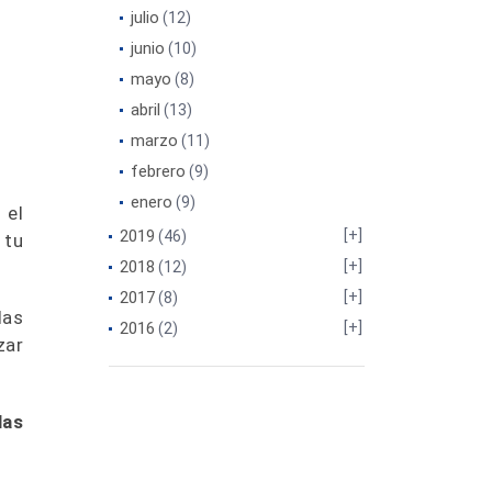
julio
(12)
junio
(10)
mayo
(8)
abril
(13)
marzo
(11)
febrero
(9)
enero
(9)
 el
2019
(46)
 tu
2018
(12)
2017
(8)
las
2016
(2)
zar
las