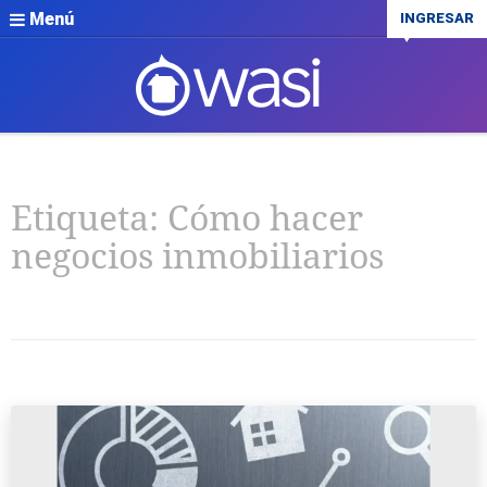
Menú
INGRESAR
Etiqueta:
Cómo hacer
negocios inmobiliarios