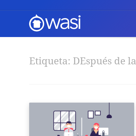
Etiqueta:
DEspués de l