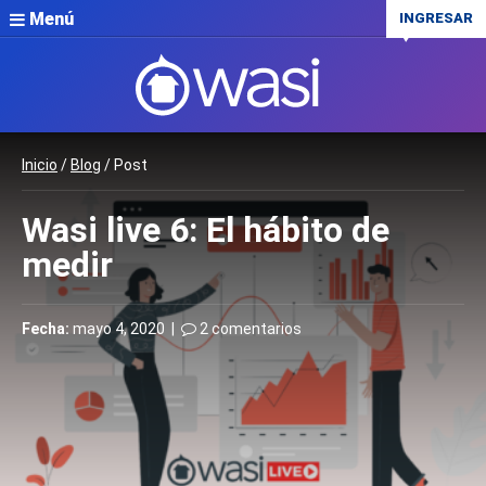
Menú
INGRESAR
Inicio
/
Blog
/ Post
Wasi live 6: El hábito de
medir
Fecha:
mayo 4, 2020 |
2 comentarios