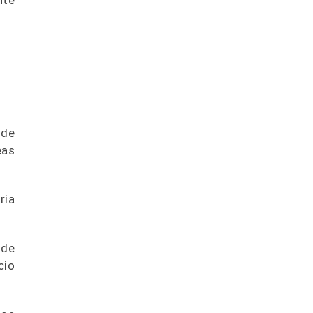
nte
 de
eas
ria
 de
cio