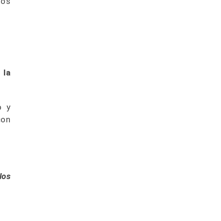
sos
 la
o y
con
los