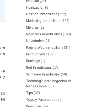
Eventos
(29)
Fidelización
(8)
Gestión Inmobiliaria
(222)
Marketing Inmobiliario
(123)
Mejoras
(23)
Negocios Inmobiliarios
(158)
Novedades
(21)
sos
Página Web Inmobiliaria
(31)
sos
Productividad
(38)
Rankings
(1)
Red Inmobiliaria
(27)
que
Software Inmobiliario
(50)
o y
Tecnología para negocios de
bienes raíces
(53)
tas
Tips
(37)
 en
Tops y Paso a paso
(7)
Wasi Live
(34)