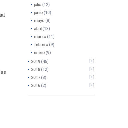
julio
(12)
junio
(10)
ial
mayo
(8)
abril
(13)
marzo
(11)
febrero
(9)
enero
(9)
2019
(46)
2018
(12)
jas
2017
(8)
2016
(2)