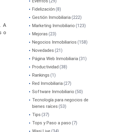
Eventos
(29)
Fidelización
(8)
Gestión Inmobiliaria
(222)
. A
Marketing Inmobiliario
(123)
s o
Mejoras
(23)
Negocios Inmobiliarios
(158)
Novedades
(21)
Página Web Inmobiliaria
(31)
Productividad
(38)
Rankings
(1)
Red Inmobiliaria
(27)
Software Inmobiliario
(50)
Tecnología para negocios de
bienes raíces
(53)
Tips
(37)
Tops y Paso a paso
(7)
Wasi Live
(34)