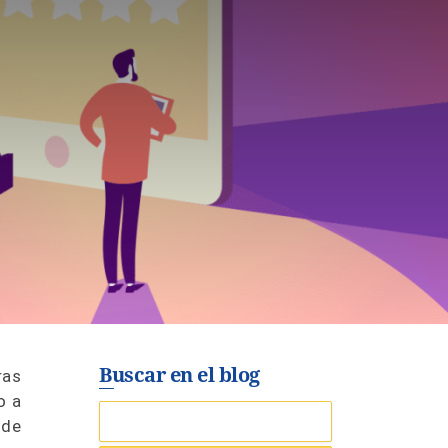
Buscar en el blog
ras
o a
 de