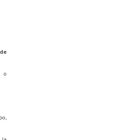
 de
s o
po,
 la