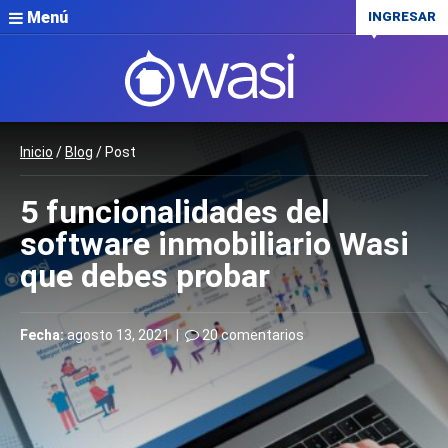
Menú
INGRESAR
Inicio
/
Blog
/ Post
5 funcionalidades del
software inmobiliario Wasi
que debes probar
Fecha:
agosto 13, 2021 |
20 comentarios