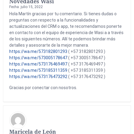
Novedades Wasi
Fecha: julio 15, 2022
Hola Martín gracias por tu comentario. Si tienes dudas o
preguntas con respecto a la funcionalidades y
actualizaciones del CRM o app, te recomendamos ponerte
en contacto con el equipo de experiencia de Wasi a a través
de los siguientes números. Allí te podemos brindar más
detalles y asesorarte de la mejor manera.
https://wa.me/573182801293
( +57 3182801293 )
https://wa.me/573005178647
( +57 3005178647 )
https://wa.me/573176469497
( +57 3176469497 )
https://wa.me/573185311359
( +57 3185311359 )
https://wa.me/573176473292
( +57 3176473292 )
Gracias por conectar con nosotros.
Maricela de León