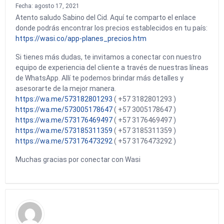
Fecha: agosto 17, 2021
Atento saludo Sabino del Cid. Aquí te comparto el enlace
donde podrás encontrar los precios establecidos en tu país:
https://wasi.co/app-planes_precios.htm
Si tienes más dudas, te invitamos a conectar con nuestro
equipo de experiencia del cliente a través de nuestras líneas
de WhatsApp. Allí te podemos brindar más detalles y
asesorarte de la mejor manera.
https://wa.me/573182801293
( +57 3182801293 )
https://wa.me/573005178647
( +57 3005178647 )
https://wa.me/573176469497
( +57 3176469497 )
https://wa.me/573185311359
( +57 3185311359 )
https://wa.me/573176473292
( +57 3176473292 )
Muchas gracias por conectar con Wasi