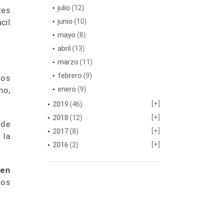
julio
(12)
tes
junio
cil
(10)
mayo
(8)
abril
(13)
marzo
(11)
febrero
(9)
los
enero
mo,
(9)
2019
(46)
2018
(12)
 de
2017
(8)
 la
2016
(2)
cen
los