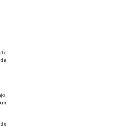
 de
 de
jo,
 un
 de