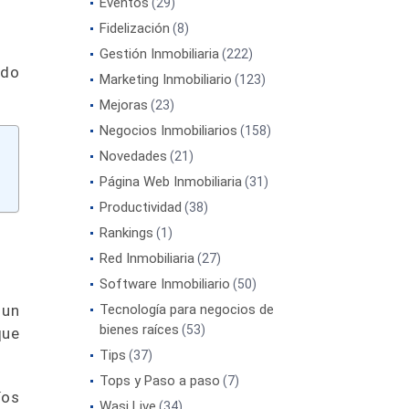
Eventos
(29)
Fidelización
(8)
Gestión Inmobiliaria
(222)
ndo
Marketing Inmobiliario
(123)
Mejoras
(23)
Negocios Inmobiliarios
(158)
Novedades
(21)
Página Web Inmobiliaria
(31)
Productividad
(38)
Rankings
(1)
Red Inmobiliaria
(27)
Software Inmobiliario
(50)
 un
Tecnología para negocios de
bienes raíces
(53)
que
Tips
(37)
Tops y Paso a paso
(7)
íos
Wasi Live
(34)