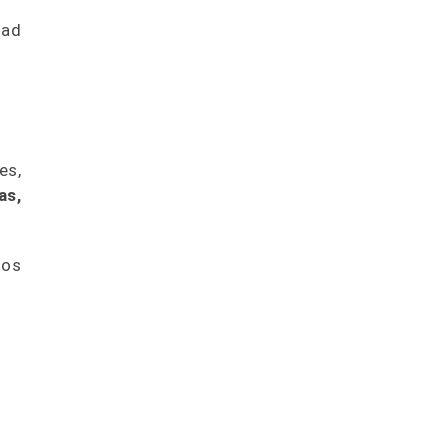
dad
es,
as,
los