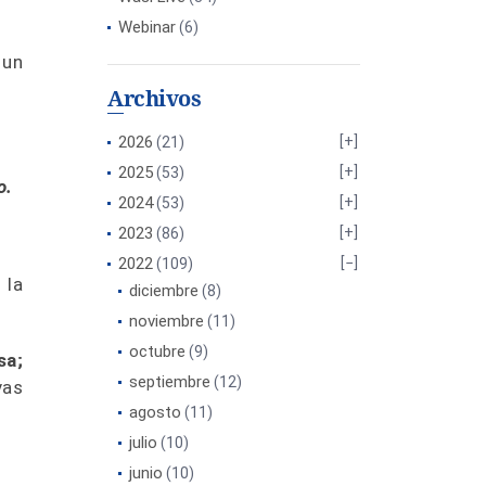
Webinar
(6)
 un
Archivos
2026
(21)
2025
(53)
o.
2024
(53)
2023
(86)
2022
(109)
 la
diciembre
(8)
noviembre
(11)
octubre
(9)
sa;
septiembre
(12)
vas
agosto
(11)
julio
(10)
junio
(10)