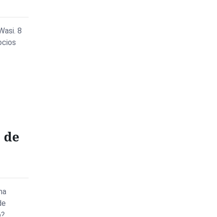
Wasi. 8
ocios
 de
na
de
o?