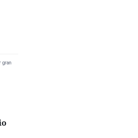
r gran
io