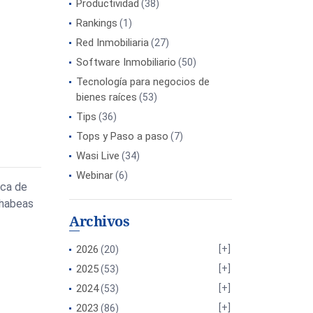
Productividad
(38)
Rankings
(1)
Red Inmobiliaria
(27)
Software Inmobiliario
(50)
Tecnología para negocios de
bienes raíces
(53)
Tips
(36)
Tops y Paso a paso
(7)
Wasi Live
(34)
Webinar
(6)
ica de
 habeas
Archivos
2026
(20)
2025
(53)
2024
(53)
2023
(86)