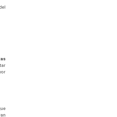
del
tas
tar
yor
que
ran