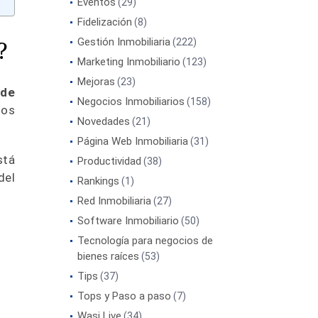
Eventos
(29)
Fidelización
(8)
?
Gestión Inmobiliaria
(222)
Marketing Inmobiliario
(123)
Mejoras
(23)
 de
Negocios Inmobiliarios
(158)
los
Novedades
(21)
Página Web Inmobiliaria
(31)
stá
Productividad
(38)
del
Rankings
(1)
Red Inmobiliaria
(27)
Software Inmobiliario
(50)
Tecnología para negocios de
bienes raíces
(53)
Tips
(37)
Tops y Paso a paso
(7)
Wasi Live
(34)