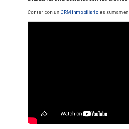
Contar con un
CRM inmobiliario
es sumamente