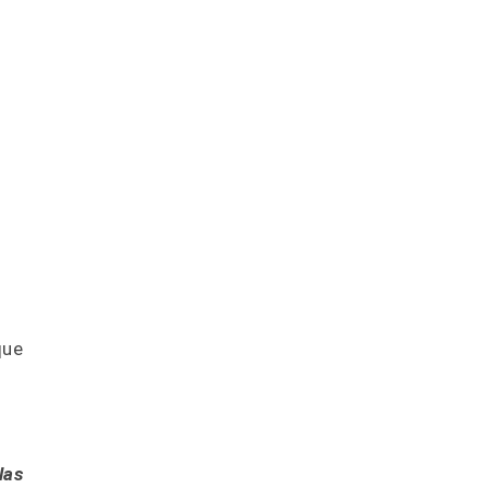
que
las