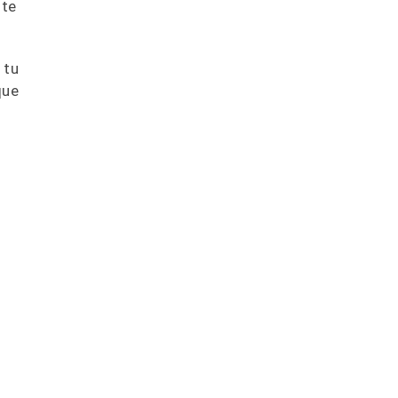
ste
 tu
que