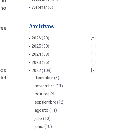
 no
Webinar
 no
(6)
Archivos
ras
2026
(20)
2025
(53)
2024
(53)
2023
(86)
bes
2022
(109)
del
diciembre
(8)
noviembre
(11)
octubre
(9)
septiembre
(12)
agosto
(11)
julio
(10)
junio
(10)