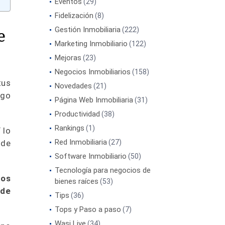
Eventos
(29)
Fidelización
(8)
e
Gestión Inmobiliaria
(222)
Marketing Inmobiliario
(122)
Mejoras
(23)
Negocios Inmobiliarios
(158)
tus
Novedades
(21)
rgo
Página Web Inmobiliaria
(31)
Productividad
(38)
Rankings
(1)
 lo
Red Inmobiliaria
 de
(27)
Software Inmobiliario
(50)
Tecnología para negocios de
ros
bienes raíces
(53)
 de
Tips
(36)
Tops y Paso a paso
(7)
Wasi Live
(34)