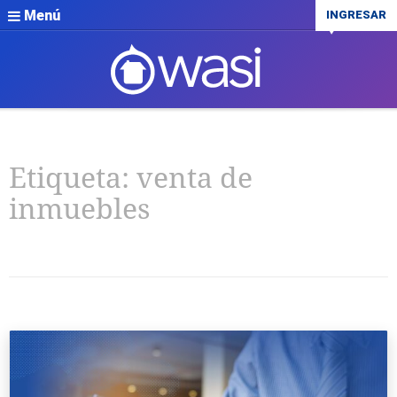
Menú
INGRESAR
Etiqueta:
venta de
inmuebles