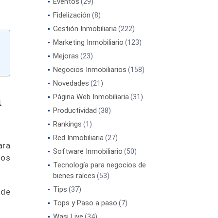
Eventos
(29)
Fidelización
(8)
Gestión Inmobiliaria
(222)
Marketing Inmobiliario
(123)
Mejoras
(23)
Negocios Inmobiliarios
(158)
Novedades
(21)
n
Página Web Inmobiliaria
(31)
Productividad
(38)
Rankings
(1)
Red Inmobiliaria
(27)
ra
Software Inmobiliario
(50)
ios
Tecnología para negocios de
bienes raíces
(53)
Tips
(37)
 de
Tops y Paso a paso
(7)
Wasi Live
(34)