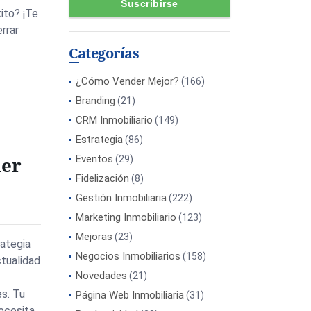
ito? ¡Te
rrar
Categorías
¿Cómo Vender Mejor?
(166)
Branding
(21)
CRM Inmobiliario
(149)
Estrategia
(86)
der
Eventos
(29)
Fidelización
(8)
Gestión Inmobiliaria
(222)
Marketing Inmobiliario
(123)
Mejoras
(23)
rategia
Negocios Inmobiliarios
(158)
ctualidad
Novedades
(21)
es. Tu
Página Web Inmobiliaria
(31)
ecesita