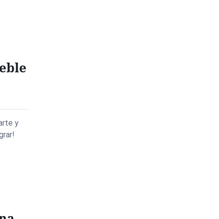
eble
arte y
grar!
una