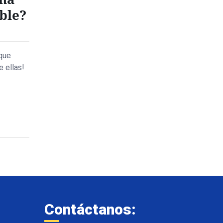
ble?
que
e ellas!
Contáctanos: