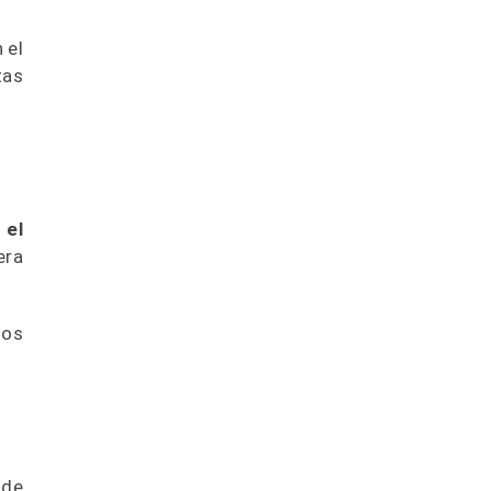
 el
tas
 el
era
los
 de